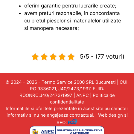
oferim garantie pentru lucrarile create;
avem preturi rezonabile, in concordanta
cu pretul pieselor si materialelor utilizate
si manopera necesara;
5/5 - (77 voturi)
© 2024 - 2026 - Termo Service 2000 SRL Bucuresti | CUI:
RO 9336021, J40/2473/1997, EUID:
ROONRC.J40/2473/1997 |
ANPC
|
Politica de
confidentialitate
Informatiile si ofertele prezentate in acest site au caracter
informativ si nu ne angajeaza contractual. | Web design si
SEO: